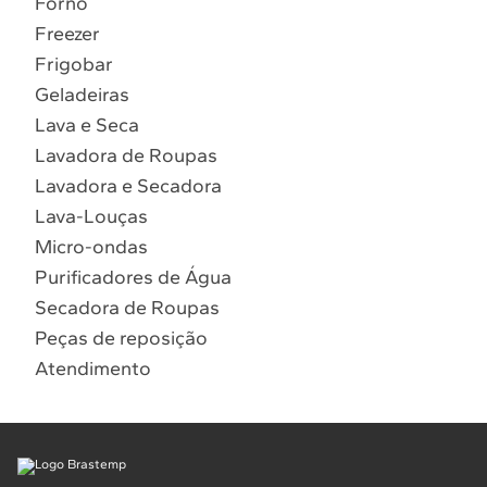
Forno
10
º
Combos
Freezer
Solicitar instalação
Frigobar
Geladeiras
Solicitar conversão de fogão
Lava e Seca
Lavadora de Roupas
Localizar assistência técnica
Lavadora e Secadora
Lava-Louças
Micro-ondas
Purificadores de Água
Secadora de Roupas
Peças de reposição
Atendimento