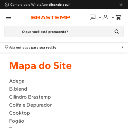
Compre pelo WhatsApp
clicando aqui
O que você está procurando?
Em que podemos
ajudar?
Meus pedidos
Termos mais buscados
Veja entregas
para sua região
1
º
Geladeira
Guias e manuais
Mapa do Site
2
º
Máquina Lavar
3
º
Fogao
Perguntas frequentes
4
º
Lava Louça
Adega
Fale conosco
B.blend
5
º
Cooktop
Cilindro Brastemp
6
º
Microondas Brastemp
Atendimento Brastemp
Coifa e Depurador
7
º
Forno
Cooktop
Assistência
técnica
8
º
Embutir
Fogão
9
º
Lava Seca
Solicitar visita técnica