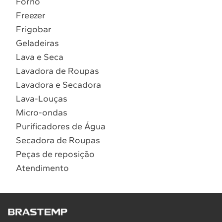
Forno
10
º
Lava Seca
Freezer
Solicitar instalação
Frigobar
Geladeiras
Solicitar conversão de fogão
Lava e Seca
Lavadora de Roupas
Localizar assistência técnica
Lavadora e Secadora
Lava-Louças
Micro-ondas
Purificadores de Água
Secadora de Roupas
Peças de reposição
Atendimento