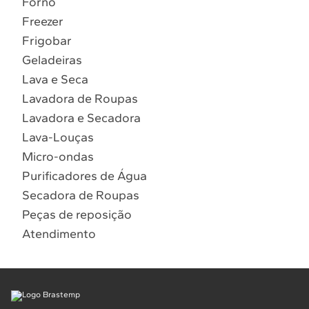
Forno
10
º
Combos
Freezer
Solicitar instalação
Frigobar
Geladeiras
Solicitar conversão de fogão
Lava e Seca
Lavadora de Roupas
Localizar assistência técnica
Lavadora e Secadora
Lava-Louças
Micro-ondas
Purificadores de Água
Secadora de Roupas
Peças de reposição
Atendimento