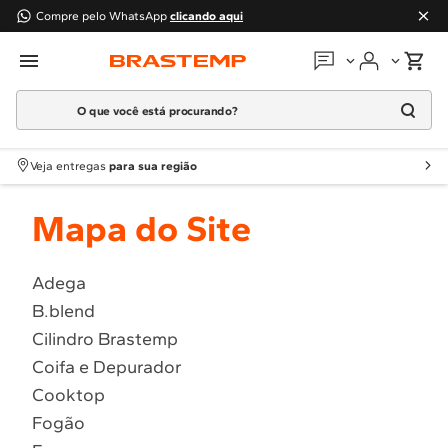
Compre pelo WhatsApp
clicando aqui
O que você está procurando?
Em que podemos
ajudar?
Meus pedidos
Termos mais buscados
Veja entregas
para sua região
1
º
Geladeira
Guias e manuais
Mapa do Site
2
º
Máquina Lavar
3
º
Fogao
Perguntas frequentes
4
º
Lava Louça
Adega
Fale conosco
B.blend
5
º
Cooktop
Cilindro Brastemp
6
º
Microondas Brastemp
Atendimento Brastemp
Coifa e Depurador
7
º
Forno
Cooktop
Assistência
técnica
8
º
Embutir
Fogão
9
º
Lava Seca
Solicitar visita técnica