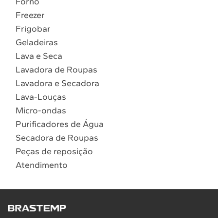
Forno
10
º
Combos
Freezer
Solicitar instalação
Frigobar
Geladeiras
Solicitar conversão de fogão
Lava e Seca
Lavadora de Roupas
Localizar assistência técnica
Lavadora e Secadora
Lava-Louças
Micro-ondas
Purificadores de Água
Secadora de Roupas
Peças de reposição
Atendimento