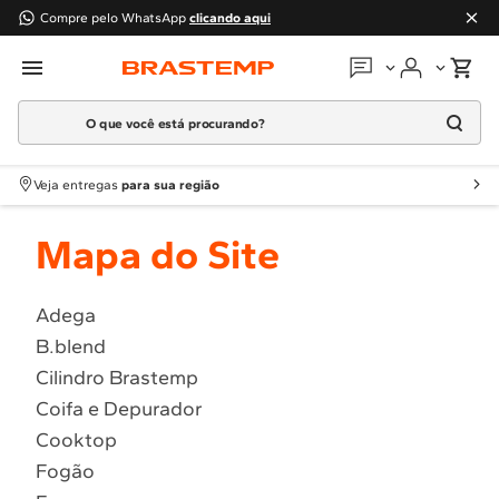
Compre pelo WhatsApp
clicando aqui
O que você está procurando?
Em que podemos
ajudar?
Meus pedidos
Termos mais buscados
Veja entregas
para sua região
1
º
Geladeira
Guias e manuais
Mapa do Site
2
º
Máquina Lavar
3
º
Fogao
Perguntas frequentes
4
º
Lava Louça
Adega
Fale conosco
B.blend
5
º
Cooktop
Cilindro Brastemp
6
º
Microondas Brastemp
Atendimento Brastemp
Coifa e Depurador
7
º
Forno
Cooktop
Assistência
técnica
8
º
Embutir
Fogão
9
º
Lava Seca
Solicitar visita técnica