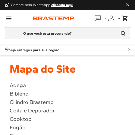
Compre pelo WhatsApp
clicando aqui
O que você está procurando?
Em que podemos
ajudar?
Meus pedidos
Termos mais buscados
Veja entregas
para sua região
1
º
Geladeira
Guias e manuais
Mapa do Site
2
º
Máquina Lavar
3
º
Fogao
Perguntas frequentes
4
º
Lava Louça
Adega
Fale conosco
B.blend
5
º
Cooktop
Cilindro Brastemp
6
º
Microondas Brastemp
Atendimento Brastemp
Coifa e Depurador
7
º
Forno
Cooktop
Assistência
técnica
8
º
Embutir
Fogão
9
º
Combos
Solicitar visita técnica