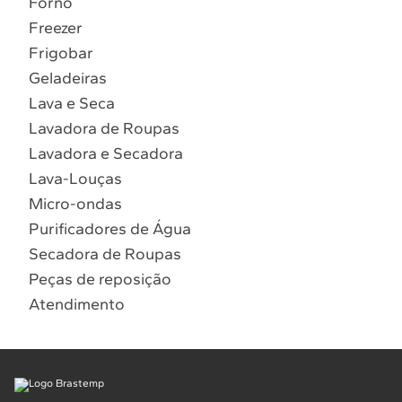
Forno
10
º
Lava Seca
Freezer
Solicitar instalação
Frigobar
Geladeiras
Solicitar conversão de fogão
Lava e Seca
Lavadora de Roupas
Localizar assistência técnica
Lavadora e Secadora
Lava-Louças
Micro-ondas
Purificadores de Água
Secadora de Roupas
Peças de reposição
Atendimento