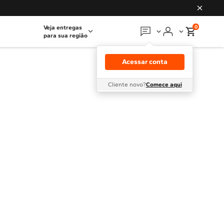
0
Veja entregas
para sua região
Em que podemos
ajudar?
Acessar conta
Meus pedidos
Cliente novo?
Comece aqui
Guias e manuais
Perguntas frequentes
Fale conosco
Atendimento Brastemp
Assistência
técnica
Solicitar visita técnica