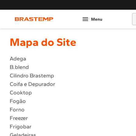
O
Mapa do Site
Adega
B.blend
Cilindro Brastemp
Coifa e Depurador
Cooktop
Fogão
Forno
Freezer
Frigobar
Geladeiras