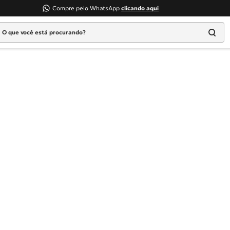
Compre pelo WhatsApp
clicando aqui
 que você está procurando?
Termos mais buscados
1
º
Geladeira
2
º
Máquina Lavar
3
º
Fogao
4
º
Lava Louça
5
º
Cooktop
6
º
Microondas Brastemp
7
º
Forno
8
º
Embutir
9
º
Lava Seca
10
º
Combos