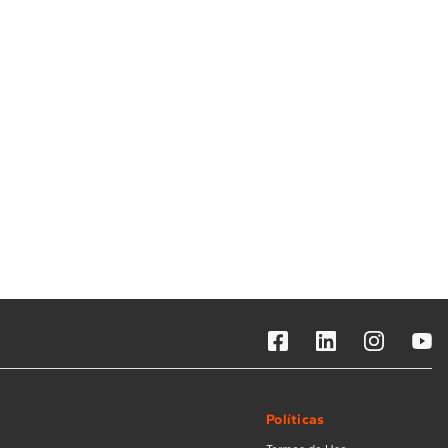
Solicitar instalação
Solicitar conversão de fogão
Localizar assistência técnica
Políticas