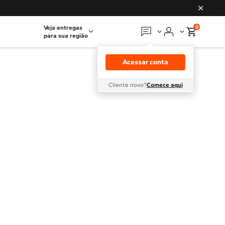
0
Veja entregas
para sua região
Em que podemos
ajudar?
Acessar conta
Meus pedidos
Cliente novo?
Comece aqui
Guias e manuais
Perguntas frequentes
Fale conosco
Atendimento Brastemp
Assistência
técnica
Solicitar visita técnica