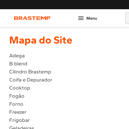
O
Mapa do Site
Adega
B.blend
Cilindro Brastemp
Coifa e Depurador
Cooktop
Fogão
Forno
Freezer
Frigobar
Geladeiras