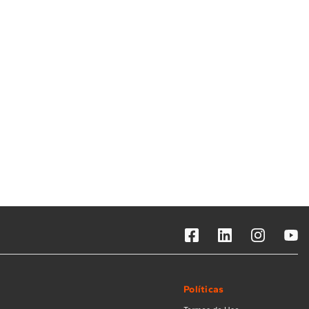
Solicitar instalação
Solicitar conversão de fogão
Localizar assistência técnica
Políticas