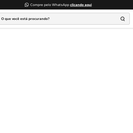
Compre pelo WhatsApp
clicando aqui
 que você está procurando?
Termos mais buscados
1
º
Geladeira
2
º
Máquina Lavar
3
º
Fogao
4
º
Lava Louça
5
º
Cooktop
6
º
Microondas Brastemp
7
º
Forno
8
º
Embutir
9
º
Lava Seca
10
º
Combos