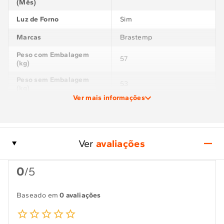
(Mês)
Luz de Forno
Sim
Marcas
Brastemp
Peso com Embalagem
57
(kg)
Peso sem Embalagem
53
(kg)
Ver mais informações
Plugue e tomada
10 A
POTÊNCIA QUEIMADOR 1
(W) = 1800 | POTÊNCIA
QUEIMADOR 2 (W) =
Ver
avaliações
2500 | POTÊNCIA
Potência queimadores
QUEIMADOR 3 (W) =
(W)
1800 | POTÊNCIA
0
/5
QUEIMADOR 4 (W) =
2500 | POTÊNCIA
QUEIMADOR 5 (W) =
Baseado em
0 avaliações
3500 |
Prateleiras
2