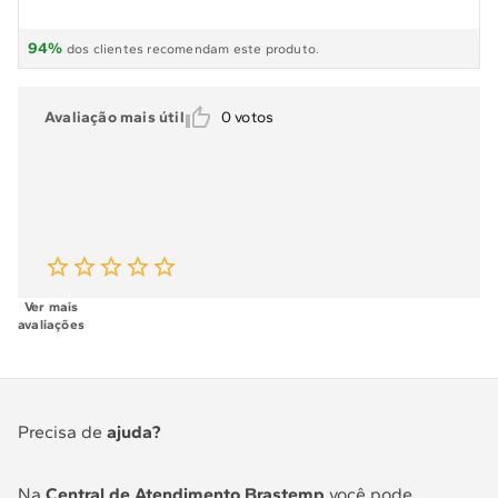
Quantidade de Bocas
5 bocas
94
%
dos clientes recomendam este produto.
Tampa de Vidro
Não
Timer
Não possui
Avaliação mais útil
0
votos
Tipo
Piso
Tipo De Instalação
Piso
Ver mais
avaliações
Precisa de
ajuda?
Na
Central de Atendimento Brastemp
você pode