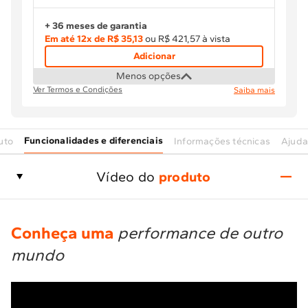
+ 36 meses de garantia
Em até
12
x de
R$ 35,13
ou R$ 421,57 à vista
Adicionar
Menos opções
Ver Termos e Condições
Saiba mais
Funcionalidades e diferenciais
uto
Informações técnicas
Ajud
Vídeo do
produto
Conheça uma
performance de outro
mundo