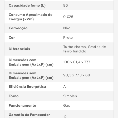
Capacidade forno (L)
96
Consumo Aproximado de
0.025
Energia (kWh)
Convecção
Não
Cor
Preto
Turbo chama, Grades de
Diferenciais
ferro fundido
Dimensões com
100 x 81,4 x 77,7
Embalagem (AxLxP) (cm)
Dimensões sem
98,3 x 77,3 x 68
Embalagem (AxLxP) (cm)
Eficiência Energética
A
Forno
Simples
Funcionamento
Gás
Garantia do Fornecedor
12