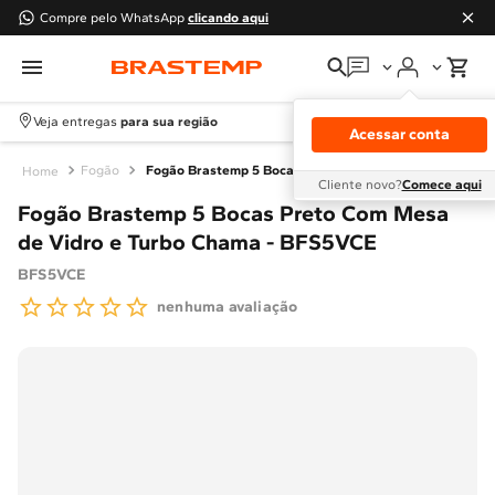
Compre pelo WhatsApp
clicando aqui
Em que podemos
ajudar?
Veja entregas
para sua região
Acessar conta
Meus pedidos
Fogão
Fogão Brastemp 5 Bocas Preto Com Mesa de Vidro e Turbo Chama - BFS5VCE
Cliente novo?
Comece aqui
Fogão Brastemp 5 Bocas Preto Com Mesa
Guias e manuais
de Vidro e Turbo Chama - BFS5VCE
BFS5VCE
Perguntas frequentes
nenhuma avaliação
Fale conosco
Atendimento Brastemp
Assistência
técnica
Solicitar visita técnica