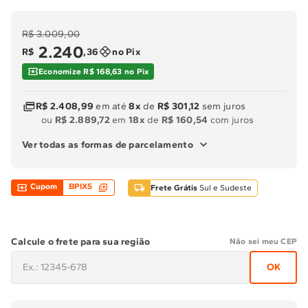
R$ 3.009,00
2
.
240
R$
,
36
no Pix
Economize R$ 168,63 no Pix
R$ 2.408,99
em até
8x
de
R$ 301,12
sem juros
ou
R$ 2.889,72
em
18x
de
R$ 160,54
com juros
Ver todas as formas de parcelamento
Cupom
BPIX5
Frete Grátis
Sul e Sudeste
Calcule o frete para sua região
Não sei meu CEP
OK