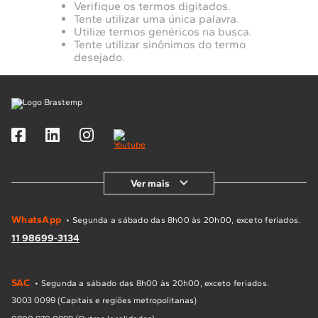
Verifique os termos digitados.
10
º
Lava Seca
Tente utilizar uma única palavra.
Utilize termos genéricos na busca.
Solicitar instalação
Tente utilizar sinônimos do termo
desejado.
Solicitar conversão de fogão
Localizar assistência técnica
Ver mais
WhatsApp
• Segunda a sábado das 8h00 às 20h00, exceto feriados.
11 98699-3134
SAC
• Segunda a sábado das 8h00 às 20h00, exceto feriados.
3003 0099 (Capitais e regiões metropolitanas)