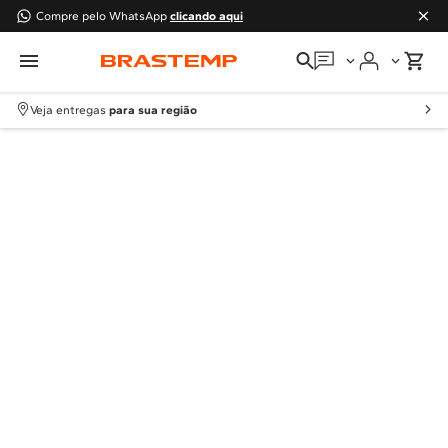
Compre pelo WhatsApp
clicando aqui
Em que podemos
ajudar?
Veja entregas
para sua região
Meus pedidos
Guias e manuais
Perguntas frequentes
Fale conosco
Atendimento Brastemp
Assistência
técnica
Solicitar visita técnica