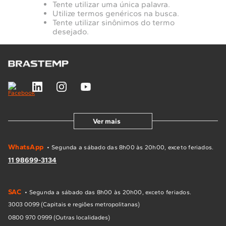
Tente utilizar uma única palavra.
10
º
Combos
Utilize termos genéricos na busca.
Tente utilizar sinônimos do termo
Solicitar instalação
desejado.
Solicitar conversão de fogão
Localizar assistência técnica
Ver mais
WhatsApp
• Segunda a sábado das 8h00 às 20h00, exceto feriados.
11 98699-3134
SAC
• Segunda a sábado das 8h00 às 20h00, exceto feriados.
3003 0099 (Capitais e regiões metropolitanas)
0800 970 0999 (Outras localidades)