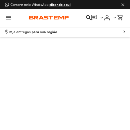
Compre pelo WhatsApp
clicando aqui
Em que podemos
ajudar?
Veja entregas
para sua região
Meus pedidos
Guias e manuais
Perguntas frequentes
Fale conosco
Atendimento Brastemp
Assistência
técnica
Solicitar visita técnica