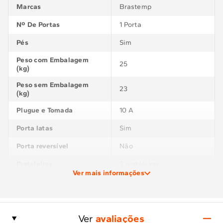
Marcas
Brastemp
Nº De Portas
1 Porta
Pés
Sim
Peso com Embalagem
25
(kg)
Peso sem Embalagem
23
(kg)
Plugue e Tomada
10 A
Porta latas
Sim
Porta reversível
Não
Prateleiras
3 prateleiras
Ver mais informações
Recipiente para guardar
Não
gelo
Separador de garrafas
Sim
Ver
avaliações