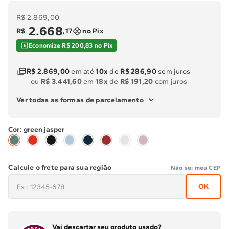
R$ 2.869,00
2
.
668
R$
,
17
no Pix
Economize R$ 200,83 no Pix
R$ 2.869,00
em até
10x
de
R$ 286,90
sem juros
ou
R$ 3.441,60
em
18x
de
R$ 191,20
com juros
Ver todas as formas de parcelamento
green jasper
Calcule o frete para sua região
Não sei meu CEP
OK
Vai descartar seu produto usado?