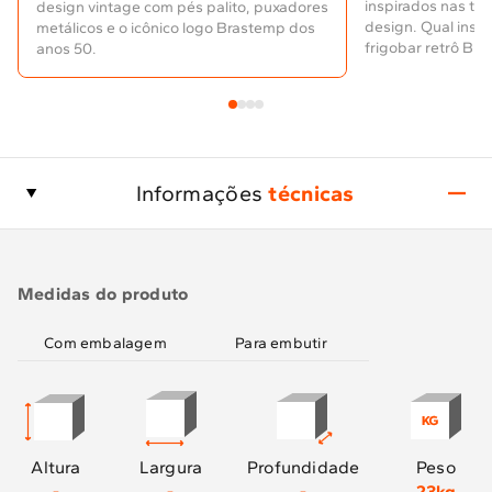
inspirados nas te
design vintage com pés palito, puxadores
design. Qual inspira m
metálicos e o icônico logo Brastemp dos
frigobar retrô Br
anos 50.
Informações
técnicas
Medidas do produto
Com embalagem
Para embutir
Altura
Largura
Profundidade
Peso
-
-
-
23kg