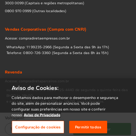
3003 0099 (Capitais e regiões metropolitanas)
0800 970 0999 (Outras localidades)
Vendas Corporativas (Compra com CNPJ)
Acesse: compradiretaempresas.com.br
WhatsApp: 11 99235-2966 (Segunda a Sexta das 9h às 17h)
Telefone: 0800-726-3360 (Segunda a Sexta das 8h às 15h)
Revenda
Acesse: compradiretaparceiros.com.br
Aviso de Cookies:
ou através do telefone 0800-725-4440 de segunda a quinta-feira das
8h00 às 18h00,
Coletamos dados para melhorar o desempenho e segurança
e nas sextas-feiras das 8:00h às 14h00, exceto feriados.
do site, além de personalizar anúncios. Você pode
configurar suas preferências em nosso site e conferir
nosso
Aviso de Privacidade
Voltagem:
Políticas
Configuração de cookies
Permitir todos
110V
220V
Comprar
Termos de Uso