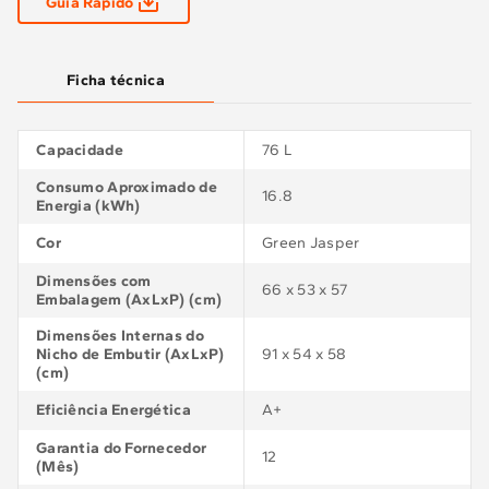
Guia Rápido
Ficha técnica
Capacidade
76 L
Consumo Aproximado de
16.8
Energia (kWh)
Cor
Green Jasper
Dimensões com
66 x 53 x 57
Embalagem (AxLxP) (cm)
Dimensões Internas do
Nicho de Embutir (AxLxP)
91 x 54 x 58
(cm)
Eficiência Energética
A+
Garantia do Fornecedor
12
(Mês)