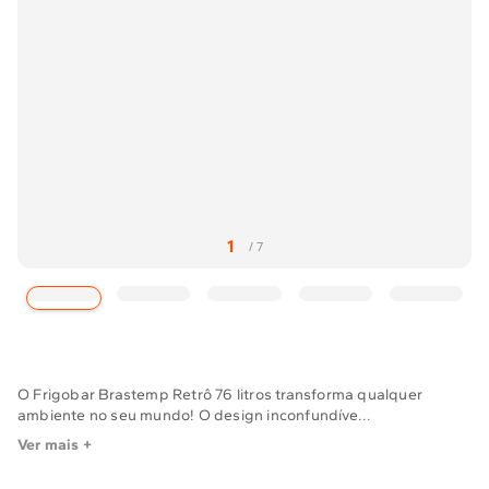
Solicitar instalação
Solicitar conversão de fogão
Localizar assistência técnica
O Frigobar Brastemp Retrô 76 litros transforma qualquer
ambiente no seu mundo! O design inconfundíve...
Ver mais +