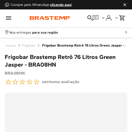
Compre pelo WhatsApp
clicando aqui
Em que podemos
ajudar?
Veja entregas
para sua região
Meus pedidos
Frigobar
Frigobar Brastemp Retrô 76 Litros Green Jasper - BRA08HN
Frigobar Brastemp Retrô 76 Litros Green
Guias e manuais
Jasper - BRA08HN
BRA08HN
Perguntas frequentes
nenhuma avaliação
Fale conosco
Atendimento Brastemp
Assistência
técnica
Solicitar visita técnica