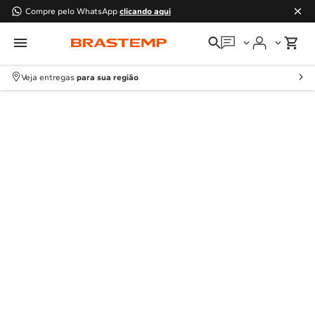
Compre pelo WhatsApp
clicando aqui
Em que podemos
ajudar?
Veja entregas
para sua região
Meus pedidos
Guias e manuais
Perguntas frequentes
Fale conosco
Atendimento Brastemp
Assistência
técnica
Solicitar visita técnica