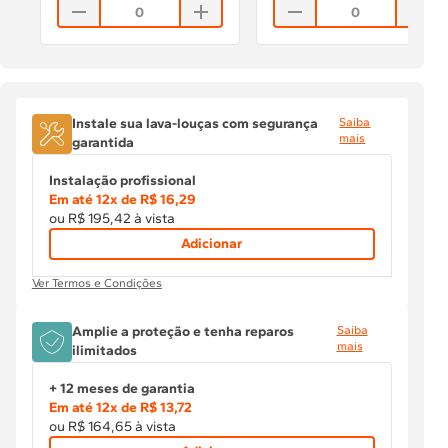
0
0
Instale
sua
lava-louças
com segurança
Saiba
mais
garantida
Instalação profissional
Em até
12
x de
R$ 16,29
ou
R$ 195,42
à vista
Adicionar
Ver Termos e Condições
Amplie a proteção e tenha reparos
Saiba
mais
ilimitados
+ 12 meses de garantia
Em até
12
x de
R$ 13,72
ou
R$ 164,65
à vista