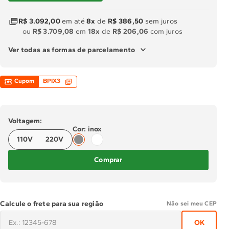
R$ 3.092,00
em até
8x
de
R$ 386,50
sem juros
Solicitar instalação
ou
R$ 3.709,08
em
18x
de
R$ 206,06
com juros
Solicitar conversão de fogão
Ver todas as formas de parcelamento
Localizar assistência técnica
Cupom
BPIX3
Voltagem:
inox
110V
220V
Comprar
Calcule o frete para sua região
Não sei meu CEP
OK