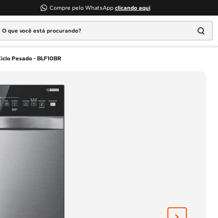
Compre pelo WhatsApp
clicando aqui
 que você está procurando?
Termos mais buscados
Ciclo Pesado - BLF10BR
1
º
Geladeira
2
º
Máquina Lavar
3
º
Fogao
4
º
Lava Louça
5
º
Cooktop
6
º
Microondas Brastemp
7
º
Forno
8
º
Embutir
9
º
Lava Seca
10
º
Combos