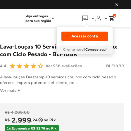
0
Veja entregas
para sua região
Em que podemos
ajudar?
Acessar conta
Meus pedidos
Lava-Louças 10 Serviços Brastemp Cor Inox
Cliente novo?
Comece aqui
com Ciclo Pesado - BLF10BR
Guias e manuais
BLF10BR
4.4
Ver 938 avaliações
Perguntas frequentes
A lava-louças Brastemp 10 serviços cor inox com ciclo pesado
oferece limpeza potente e eficiente, pe...
Fale conosco
Ver mais +
Atendimento Brastemp
R$ 4.009,00
Assistência
técnica
2
.
999
R$
,
24
no Pix
Economize R$ 92,76 no Pix
Solicitar visita técnica