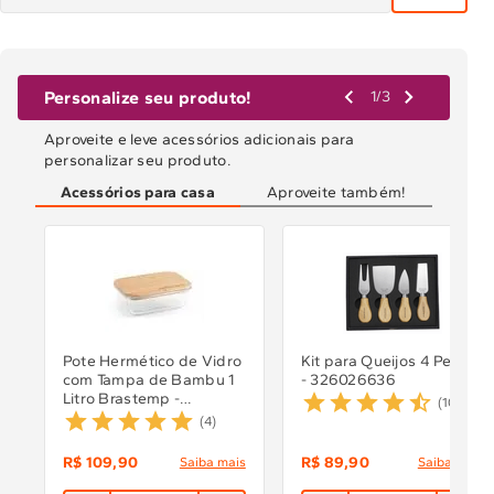
Personalize seu produto!
1
/
3
Aproveite e leve acessórios adicionais para
personalizar seu produto.
Acessórios para casa
Aproveite também!
Pote Hermético de Vidro
Kit para Queijos 4 Peças
com Tampa de Bambu 1
- 326026636
Litro Brastemp -
(
10
)
326026588
(
4
)
R$
109
,
90
R$
89
,
90
Saiba mais
Saiba mais