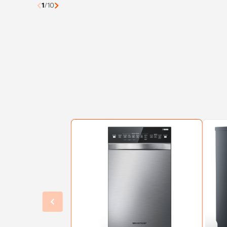
1
/
10