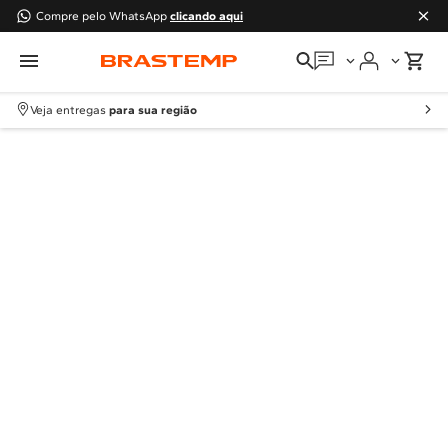
Compre pelo WhatsApp
clicando aqui
Em que podemos
ajudar?
Veja entregas
para sua região
Meus pedidos
Guias e manuais
Perguntas frequentes
Fale conosco
Atendimento Brastemp
Assistência
técnica
Solicitar visita técnica